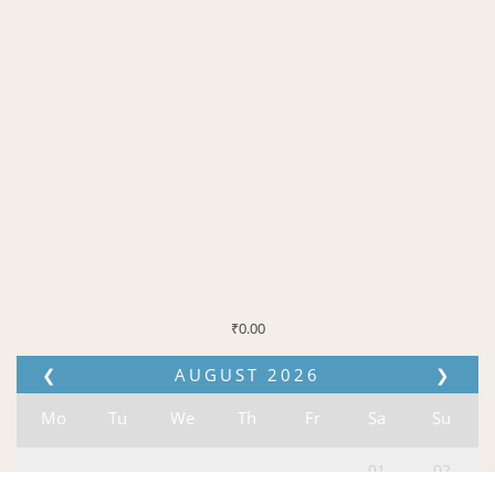
₹
0.00
❮
AUGUST
2026
❯
Mo
Tu
We
Th
Fr
Sa
Su
01
02